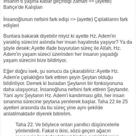
İnsanın 6 yaşına kadar geçirdiği zaman => (ayette)
Bahçe'de Kalışları
İnsanoğlunun nefsini fark edişi => (ayette) Çıplaklarını fark
edişleri
Bunlara bakarak diyebilir miyiz ki ayette Hz. Adem'in
yaratılış sürecini aslında her insan hayatında yaşıyor? Ya da
şöyle desek: Ayette ifade buyurulan süreç ile Allah, Hz.
Adem'in yaşam süreci üzerinden her insanın yaşadığı
yaşam sürecini bize bildiriyor.
Eğer doğru isek, şu sonucu da çıkarabiliriz: Ayette Hz.
Adem'e çıplaklığını fark ettiren şeyin Şeytan olduğu
bildiriliyor. Demek ki buradan Şeytanın bir fonksiyonuna
daha ulaşıyoruz. İnsanoğluna nefsini fark ettiren Şeytandır.
Yani aynı Şeytanın Hz. Adem'i kandırması gibi, her insan
sınanma sürecine şeytana yenilerek başlar. Taha 22 ile 25
ayetleri arasında da bu süreç yine aynı şekilde
anlatılmaktadır diyerek bitirelim.
Taha 22. Ve böylece onları yanıltıcı düşüncelerle
yönlendirdi. Fakat o ikisi, sözü geçen ağacın