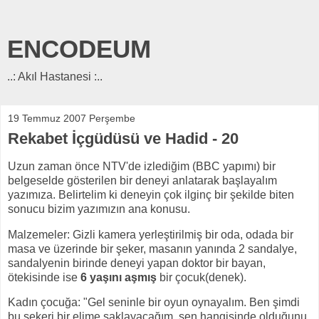
ENCODEUM
..: Akıl Hastanesi :..
19 Temmuz 2007 Perşembe
Rekabet İçgüdüsü ve Hadid - 20
Uzun zaman önce NTV'de izlediğim (BBC yapımı) bir
belgeselde gösterilen bir deneyi anlatarak başlayalım
yazımıza. Belirtelim ki deneyin çok ilginç bir şekilde biten
sonucu bizim yazımızın ana konusu.
Malzemeler: Gizli kamera yerleştirilmiş bir oda, odada bir
masa ve üzerinde bir şeker, masanın yanında 2 sandalye,
sandalyenin birinde deneyi yapan doktor bir bayan,
ötekisinde ise
6 yaşını aşmış
bir çocuk(denek).
Kadın çocuğa: "Gel seninle bir oyun oynayalım. Ben şimdi
bu şekeri bir elime saklayacağım, sen hangisinde olduğunu