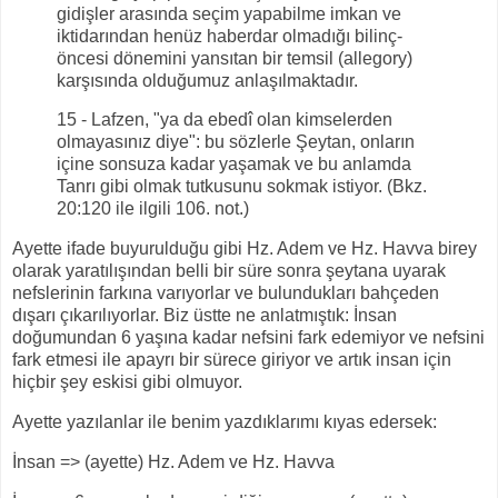
gidişler arasında seçim yapabilme imkan ve
iktidarından henüz haberdar olmadığı bilinç-
öncesi dönemini yansıtan bir temsil (allegory)
karşısında olduğumuz anlaşılmaktadır.
15 - Lafzen, "ya da ebedî olan kimselerden
olmayasınız diye": bu sözlerle Şeytan, onların
içine sonsuza kadar yaşamak ve bu anlamda
Tanrı gibi olmak tutkusunu sokmak istiyor. (Bkz.
20:120 ile ilgili 106. not.)
Ayette ifade buyurulduğu gibi Hz. Adem ve Hz. Havva birey
olarak yaratılışından belli bir süre sonra şeytana uyarak
nefslerinin farkına varıyorlar ve bulundukları bahçeden
dışarı çıkarılıyorlar. Biz üstte ne anlatmıştık: İnsan
doğumundan 6 yaşına kadar nefsini fark edemiyor ve nefsini
fark etmesi ile apayrı bir sürece giriyor ve artık insan için
hiçbir şey eskisi gibi olmuyor.
Ayette yazılanlar ile benim yazdıklarımı kıyas edersek:
İnsan => (ayette) Hz. Adem ve Hz. Havva