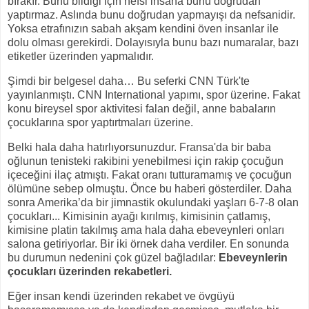
bırakır. Bunu bildiği için nefsi insana bunu doğrudan
yaptırmaz. Aslında bunu doğrudan yapmayışı da nefsanidir.
Yoksa etrafınızın sabah akşam kendini öven insanlar ile
dolu olması gerekirdi. Dolayısıyla bunu bazı numaralar, bazı
etiketler üzerinden yapmalıdır.
Şimdi bir belgesel daha… Bu seferki CNN Türk'te
yayınlanmıştı. CNN International yapımı, spor üzerine. Fakat
konu bireysel spor aktivitesi falan değil, anne babaların
çocuklarına spor yaptırtmaları üzerine.
Belki hala daha hatırlıyorsunuzdur. Fransa'da bir baba
oğlunun tenisteki rakibini yenebilmesi için rakip çocuğun
içeceğini ilaç atmıştı. Fakat oranı tutturamamış ve çocuğun
ölümüne sebep olmuştu. Önce bu haberi gösterdiler. Daha
sonra Amerika’da bir jimnastik okulundaki yaşları 6-7-8 olan
çocukları... Kimisinin ayağı kırılmış, kimisinin çatlamış,
kimisine platin takılmış ama hala daha ebeveynleri onları
salona getiriyorlar. Bir iki örnek daha verdiler. En sonunda
bu durumun nedenini çok güzel bağladılar:
Ebeveynlerin
çocukları üzerinden rekabetleri.
Eğer insan kendi üzerinden rekabet ve övgüyü