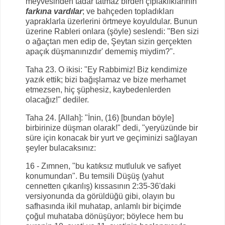
meyvesinden tadar tatmaz birden çıplaklıklarının
farkına vardılar
; ve bahçeden topladıkları
yapraklarla üzerlerini örtmeye koyuldular. Bunun
üzerine Rableri onlara (şöyle) seslendi: "Ben sizi
o ağaçtan men edip de, Şeytan sizin gerçekten
apaçık düşmanınızdır' dememiş miydim?".
Taha 23. O ikisi: "Ey Rabbimiz! Biz kendimize
yazık ettik; bizi bağışlamaz ve bize merhamet
etmezsen, hiç şüphesiz, kaybedenlerden
olacağız!" dediler.
Taha 24. [Allah]: "İnin, (16) [bundan böyle]
birbirinize düşman olarak!" dedi, "yeryüzünde bir
süre için konacak bir yurt ve geçiminizi sağlayan
şeyler bulacaksınız:
16 - Zımnen, "bu katıksız mutluluk ve safiyet
konumundan". Bu temsili Düşüş (yahut
cennetten çıkarılış) kıssasının 2:35-36'daki
versiyonunda da görüldüğü gibi, olayın bu
safhasında ikil muhatap, anlamlı bir biçimde
çoğul muhataba dönüşüyor; böylece hem bu