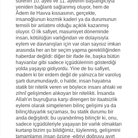
surenin 10. ayeti ve 11. ayetinin başlangıcıyla
yeniden bağlantı sağlanmış oluyor, hem de
Âdem ile Havva kıssasının, gerçekte,
insanoğlunun kozmik kaderi ya da durumunun
temsili bir anlatımı olduğu açıklık kazanmış
oluyor. O ilk safiyet, masumiyet döneminde
insan, kötülüğün varlığından ve dolayısıyla
eylem ve davranışları için var olan sayısız imkan
arasında her an bir seçim yapma gerekliliğinden
haberdar değildi: diğer bir ifade ile, başka bütün
hayvanlar gibi sadece içgüdülerinin gösterdiği
yolda yaşayıp gidiyordu. Yine de bu safiyet,
madem ki bir erdem değil de yalnızca bir varoluş
şartı durumundaydı, o halde, insan hayatına
statik bir nitelik veren ve böylece insanı ahlaki ve
zihnî gelişimden alıkoyan bir nitelikti. İnsanda
Allah'ın buyruğuna karşı direngen bir itaatsizlik
eylemi olarak simgelenen bilinç gelişimi ya da
bilinç/duyarlık sıçraması, bu statik durumu bir
anda değiştirdi; bu uyandırılmış bilinçtir ki, onu,
sadece içgüdüleriyle yaşayan bir varlık olmaktan
kurtarıp bizim şu bildiğimiz, tüylenmiş, gelişimini
tamamlamış insan özüne -eğriyi doğruyu ayırt