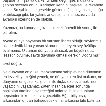
başaramamışsa ya da kendinden geçmişse, mutlaka bir
şablon seçerek onun üzerinden kendini başkası ile rekabete
sokar. Bu şablon, belgeselde gösterildiği gibi şahsın çocuğu
olabileceği gibi, bir yakını, arkadaşı, amiri, hocası ya da
akrabası üzerinden de olabilir.
Yazımızı, bu konudan çıkarılabilecek önemli bir sonuç ile
bitirelim.
Ayette dünya hayatının bir yarıştan ibaret olduğu söylenmiş,
biz de dedik ki bu yarışın skorunu belirleyen şey övülüp/
övülmeme. O zaman dünyada alınacak en büyük nefsani
lezzetin övülme, saygı duyulma olması gerekir. Doğru mu?
Evet doğru.
Ne dünyanın en güzel manzarasına sahip evinde dünyanın
en lezzetli yemeğini yemek, ne dünyanın en üst makamı, ne
dünyanın en güzel karşı cinsi ile ilişki, size övülmek hissini
yaşattığını yaşatamaz. Zaten insan da eğer sonunda
başkaları tarafında övüleceğini anlarsa, bilirse bunların
hepsinden teker teker vazgeçebilir. Eğer biliyorsa,
arkasından ondan bahsedeceklerini, arkasına bile bakmaz.