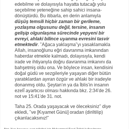
edebilme ve dolayısıyla hayatta tutacağı yolu
seçebilme yeteneğine sahip sahici insana-
dönüştürdü. Bu itibarla, en derin anlamıyla
düşüş temsili hiçbir zaman bir gerileme,
yozlaşma olgusunu değil, tersine, insanın
gelişip olgunlaşma sürecinde yepyeni bir
evreyi, ahlaki bilince uyanma evresini tasvir
etmektedir
. "Ağaca yaklaşma"yı yasaklamakla
Allah, insanoğlunu eğri davranma imkanından
haberdar etmekle kalmadı, dolayısıyla, kendi
irade ve ihtiyarıyla doğru davranma imkanını da
bahşetmiş oldu ona. Ve böylece insan, kendisini
doğal güdü ve sezgileriyle yaşayan diğer bütün
yaratıklardan ayıran özgür ve ahlaki bir iradeyle
donanmış oldu. Şeytan'ın ya da İblis'in insanın
ezelî ayartıcısı olması hakkında bkz. 2:34'de 26.
not ve 15:41'de 31. not.
Taha 25. Orada yaşayacak ve öleceksiniz" diye
ekledi, "ve [Kıyamet Günü] oradan (diriltilip)
çıkarılacaksınız!"
Not: Yazı boyunca ayet tefsirleri için Muhammed Esed Tefsiri kullanılmıştır.