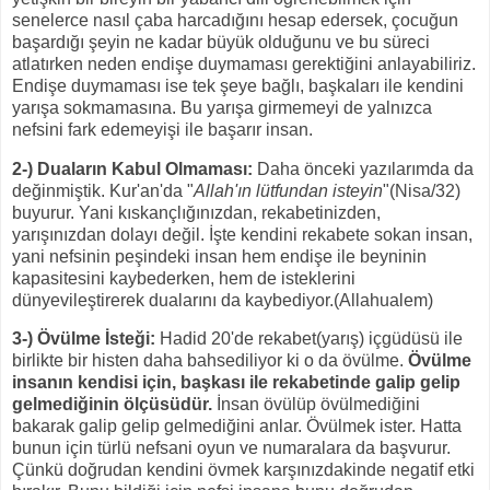
senelerce nasıl çaba harcadığını hesap edersek, çocuğun
başardığı şeyin ne kadar büyük olduğunu ve bu süreci
atlatırken neden endişe duymaması gerektiğini anlayabiliriz.
Endişe duymaması ise tek şeye bağlı, başkaları ile kendini
yarışa sokmamasına. Bu yarışa girmemeyi de yalnızca
nefsini fark edemeyişi ile başarır insan.
2-) Duaların Kabul Olmaması:
Daha önceki yazılarımda da
değinmiştik. Kur'an'da "
Allah'ın lütfundan isteyin
"(Nisa/32)
buyurur. Yani kıskançlığınızdan, rekabetinizden,
yarışınızdan dolayı değil. İşte kendini rekabete sokan insan,
yani nefsinin peşindeki insan hem endişe ile beyninin
kapasitesini kaybederken, hem de isteklerini
dünyevileştirerek dualarını da kaybediyor.(Allahualem)
3-) Övülme İsteği:
Hadid 20'de rekabet(yarış) içgüdüsü ile
birlikte bir histen daha bahsediliyor ki o da övülme.
Övülme
insanın kendisi için, başkası ile rekabetinde galip gelip
gelmediğinin ölçüsüdür.
İnsan övülüp övülmediğini
bakarak galip gelip gelmediğini anlar. Övülmek ister. Hatta
bunun için türlü nefsani oyun ve numaralara da başvurur.
Çünkü doğrudan kendini övmek karşınızdakinde negatif etki