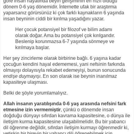
göre insan hayatında beyin gelişiminin en hızlı olduğu
dönem 0-6 yaş dönemidir. İnternette ufak bir araştırma
yaparsanız görürsünüz ki çok farklı kaynakların 6 yaşında
insan beyninin ciddi bir kırılma yaşadığını yazar.
Her çocuk potansiyel bir filozof ve bilim adamı
olarak doğar. Ama bu potansiyel çok kırılgandır.
Beslenip korunmazsa 6-7 yaşında sönmeye ve
kırılmaya başlar.
Her şey zincirleme olarak birbirine bağlı. 6 yaşına kadar
çocuğun kendini hayal edememesi, yani nefsinin farkında
olmayışı dolayısıyla rekabet edemeyişi, bunun sonucunda
endişe duymayışı
. En son olarak ise beynin inanılmaz
kapasiteye ulaşması.
Belki de şöyle yorumlamalıyız.
Allah insanın yaratılışında 0-6 yaş arasında nefsini fark
etmesine izin vermemiştir
, çünkü o dönemde insan
doğduğu dünyayı sıfırdan kavrama kapasitesine, o dünya ile
iletişim kurma kapasitesine ulaşabilmelidir. Bu bir yabancı
dil öğrenme değildir, sıfırdan iletişim kurmayı öğrenmedir ki,
yetişkin bir bireyin bir yabancı dili öğrenebilmek için