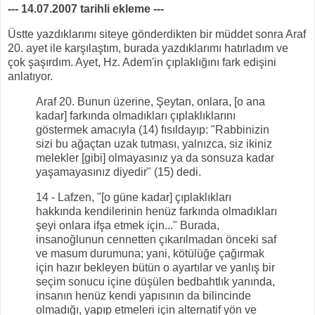
--- 14.07.2007 tarihli ekleme ---
Üstte yazdıklarımı siteye gönderdikten bir müddet sonra Araf
20. ayet ile karşılaştım, burada yazdıklarımı hatırladım ve
çok şaşırdım. Ayet, Hz. Adem'in çıplaklığını fark edişini
anlatıyor.
Araf 20. Bunun üzerine, Şeytan, onlara, [o ana
kadar] farkında olmadıkları çıplaklıklarını
göstermek amacıyla (14) fısıldayıp: "Rabbinizin
sizi bu ağaçtan uzak tutması, yalnızca, siz ikiniz
melekler [gibi] olmayasınız ya da sonsuza kadar
yaşamayasınız diyedir" (15) dedi.
14 - Lafzen, "[o güne kadar] çıplaklıkları
hakkında kendilerinin henüz farkında olmadıkları
şeyi onlara ifşa etmek için..." Burada,
insanoğlunun cennetten çıkarılmadan önceki saf
ve masum durumuna; yani, kötülüğe çağırmak
için hazır bekleyen bütün o ayartılar ve yanlış bir
seçim sonucu içine düşülen bedbahtlık yanında,
insanın henüz kendi yapısının da bilincinde
olmadığı, yapıp etmeleri için alternatif yön ve