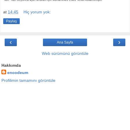
at
14:45
Hiç yorum yok:
Paylaş
‹
›
Ana Sayfa
Web sürümünü görüntüle
Hakkımda
encodeum
Profilimin tamamını görüntüle