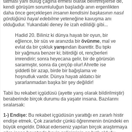
tatması yani buluğ çağına ermesi olarak belirtmişlerse de,
kendi görüşüm sorumluluğun başladığı anın ergenlikten
daha önce gerçekleşen
insanın kendisini başkasının nasıl
gördüğünü hayal edebilme
yeteneğine kavuşma anı
olduğudur. Yukarıdaki deney ile izah edildiği gibi...
Hadid 20. Biliniz ki dünya hayatı bir oyun, bir
eğlence, bir süs ve aranızda bir
övünme
, mal ve
evlat da bir çokluk
yarış
ından ibarettir. Bu tıpkı
bir yağmura benzer ki; bitirdiği ot, rençberleri
imrendirir; sonra heyecana gelir, bir de görürsün
sararmıştır, sonra da çerçöp olur! Ahrette ise
şiddetli bir azap, birde bir bağışlama ve
hoşnutluk vardır. Dünya hayatı aldatıcı bir
yararlanmadan başka bir şey değildir!
Tabii bu rekabet içgüdüsü (ayette yarış olarak bildirilmiştir)
beraberinde birçok durumu da yaşatır insana. Bazılarını
sıralarsak:
1-) Endişe:
Bu rekabet içgüdüsün yarattığı en zararlı histir
endişe etmek. Çok zararlıdır çünkü öğrenmenin önündeki en
büyük engeldir. Dikkat ederseniz yapılan birçok araştırmaya