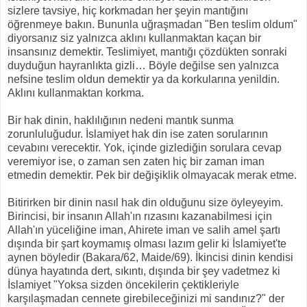
sizlere tavsiye, hiç korkmadan her şeyin mantığını
öğrenmeye bakın. Bununla uğraşmadan "Ben teslim oldum"
diyorsanız siz yalnızca aklını kullanmaktan kaçan bir
insansınız demektir. Teslimiyet, mantığı çözdükten sonraki
duyduğun hayranlıkta gizli… Böyle değilse sen yalnızca
nefsine teslim oldun demektir ya da korkularına yenildin.
Aklını kullanmaktan korkma.
Bir hak dinin, haklılığının nedeni mantık sunma
zorunluluğudur. İslamiyet hak din ise zaten sorularının
cevabını verecektir. Yok, içinde gizlediğin sorulara cevap
veremiyor ise, o zaman sen zaten hiç bir zaman iman
etmedin demektir. Pek bir değişiklik olmayacak merak etme.
Bitirirken bir dinin nasıl hak din olduğunu size öyleyeyim.
Birincisi, bir insanın Allah'ın rızasını kazanabilmesi için
Allah'ın yüceliğine iman, Ahirete iman ve salih amel şartı
dışında bir şart koymamış olması lazım gelir ki İslamiyet'te
aynen böyledir (Bakara/62, Maide/69). İkincisi dinin kendisi
dünya hayatında dert, sıkıntı, dışında bir şey vadetmez ki
İslamiyet "Yoksa sizden öncekilerin çektikleriyle
karşılaşmadan cennete girebileceğinizi mi sandınız?" der