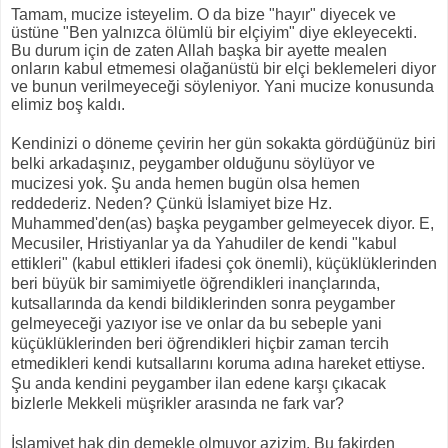
Tamam, mucize isteyelim. O da bize "hayır" diyecek ve
üstüne "Ben yalnızca ölümlü bir elçiyim" diye ekleyecekti.
Bu durum için de zaten Allah başka bir ayette mealen
onların kabul etmemesi olağanüstü bir elçi beklemeleri diyor
ve bunun verilmeyeceği söyleniyor. Yani mucize konusunda
elimiz boş kaldı.
Kendinizi o döneme çevirin her gün sokakta gördüğünüz biri
belki arkadaşınız, peygamber olduğunu söylüyor ve
mucizesi yok. Şu anda hemen bugün olsa hemen
reddederiz. Neden? Çünkü İslamiyet bize Hz.
Muhammed'den(as) başka peygamber gelmeyecek diyor. E,
Mecusiler, Hristiyanlar ya da Yahudiler de kendi "kabul
ettikleri" (kabul ettikleri ifadesi çok önemli), küçüklüklerinden
beri büyük bir samimiyetle öğrendikleri inançlarında,
kutsallarında da kendi bildiklerinden sonra peygamber
gelmeyeceği yazıyor ise ve onlar da bu sebeple yani
küçüklüklerinden beri öğrendikleri hiçbir zaman tercih
etmedikleri kendi kutsallarını koruma adına hareket ettiyse.
Şu anda kendini peygamber ilan edene karşı çıkacak
bizlerle Mekkeli müşrikler arasında ne fark var?
İslamiyet hak din demekle olmuyor azizim. Bu fakirden