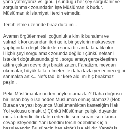
yana yatmıyoruz vs. gibi...) sunduğu her şey sorgulanır ve
sorgulanmak zorundadır. İşte Müslümanlık budur.
Müslümanlık İslamiyet’i tercih etmedir...
Tercih etme üzerinde biraz duralım...
Avamın örgütlenmesi, çoğunlukla kimlik bunalımı ve
yalnızlık korkusundan ileri gelir, bir şeylerin mukayeseni
yaptığından değil. Girdikten sonra bir anda fanatik olur.
Hiçbir şeyi sorgulamak zorunda değildir çünkü nefsani
istekleri doğrultusunda girdi, sorgulamayı gerçekleştiren
aklını çoktan devre dışı bıraktı zaten. Fanatizm, meydan
okumalar, büyük laflar etmeler ile daha fazla yer edineceğini
sanmakta artık... Nefs tadı bir kere aldı mı hiç bırakmaz
peşini.
Peki, Müslümanlar neden böyle olamazlar? Daha doğrusu
bir insan böyle ise neden Müslüman olmuş olamaz? (Not:
Burada ve yazı boyunca Müslümanlıktan kastettiğim Hak
Yol yolcusu olmaktır.) Çünkü Müslüman çelişki duyandır,
merak edendir, ilim talep edendir, soru soran, sorularına
cevap isteyendir. Yani kendini tercih edebilmek için
hazırlayandır. Bu sürecin baş aktörü ise aklıdır. Yaptığı iş