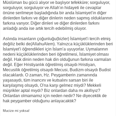
Müslüman bu gücü alıyor ve başlıyor tefekküre; sorguluyor,
sorguluyor, sorguluyor ve Allah'ın hidayeti ile cevaplar
önüne serilmeye başladığında bir anda İslamiyet’in diğer
dinlerden farkını ve diğer dinlerin neden sapmış olduklarının
farkına varıyor. Diğer dinleri ve diğer dinlerden farkını
anladığı anda ise artık tercih edebilmiş oluyor.
Aslında insanların çoğunluğu(bizler) İslamiyet’i tercih etmiş
değiliz belki de(AllahuAlem). Yalnızca küçüklüklerinden beri
İslamiyet’i öğrendikleri için İslam’a uyuyorlar. Uymalarının
nedeni küçüklüklerinden beri öğretilmesi, İslamiyet olması
değil. Hak dinin neden hak din olduğunun farkına varmaları
değil. Eğer Hristiyanlık öğretilmiş olsaydı Hristiyan,
Mecusilik öğretilmiş olsaydı Mecusi, Budizm olsaydı Budist
olacaklardı. O zaman, Hz. Peygamberin zamanında
yaşasaydı, tüm inancını ve kutsalını sarsan biri ile
karşılaşmış olsaydı, O'na karşı gelmez miydi? Mekkeli
müşrikler aptal mıydı? Biz onlardan daha mı akıllıyız?
Onlardan olmamamız için neden nedir? Ne diyecektik de
hak peygamber olduğunu anlayacaktık?
Mucize mi yoksa!