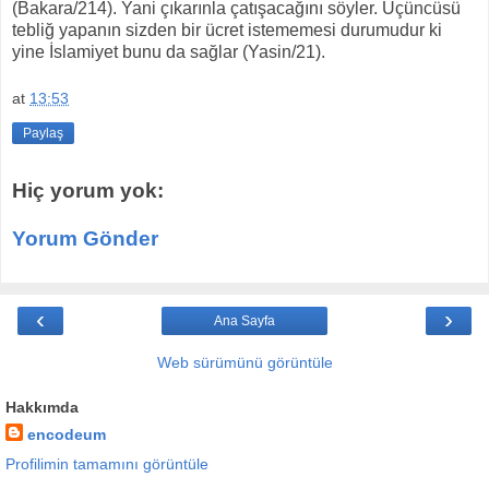
(Bakara/214). Yani çıkarınla çatışacağını söyler. Üçüncüsü
tebliğ yapanın sizden bir ücret istememesi durumudur ki
yine İslamiyet bunu da sağlar (Yasin/21).
at
13:53
Paylaş
Hiç yorum yok:
Yorum Gönder
‹
›
Ana Sayfa
Web sürümünü görüntüle
Hakkımda
encodeum
Profilimin tamamını görüntüle