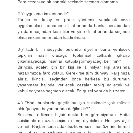
Para cezası ve bir sonraki seçimde seçmen olamama.
2-)"uygulama imkanı nedir"
Tarihin en kolay en pratik yöntemle yapılacak ceza
uygulamaları: Tamamen dijital ortamda banka hesabından
ya da maaşından kesintiler ve yine dijital ortamda seçmen
olma imkanının ortadan kaldırılması.
3-)"Hadi bir müeyyide bulundu diyelim buna verilecek
tepkinin nasıl olacağı, toplumsal çalkantı çıkarıp
çıkarmayacağı, insanları kutuplaştırmayacağı belli mi?"
Birincisi, adalet için bir kişi ile 1 milyar kişi arasında
nazarımızda fark yoktur. Gerekirse tüm dünyayı karşımıza
alırız. İkincisi, seçimden önce herkese bu durumun
yaşanması halinde verilecek cezalar tebliğ edilecek ve
kabul ediyorsa seçmen olacak. En güzel yanı da bu zaten.
4-) "Hadi bunlarıda geçtik bu işin suistimale çok müsait
olduğu ayan beyan ortada değilmidir?"
Suistimal edilecek hiçbir nokta ben göremiyorum. Hatta
suistimale en uzak seçim sistemi diyebilirim. Her şey açık
ve net. Baştan sona adaletsizlik ve suistimal üzerine kurulu
mevcut seçim sisteminin yanında bu sistemde ne gibi