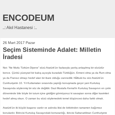
ENCODEUM
..: Akıl Hastanesi :..
26 Mart 2017 Pazar
Seçim Sisteminde Adalet: Milletin
İradesi
Not: “Ne Mutlu Türküm Diyene” sözü Atatürk’ün fazlasıyla yanlış anlaşılmış bir sözüdür
bence. Çünkü yüzeysel bir bakış açısıyla buradaki Türklüğün, Ermeni olma ya da Rum olma
ya da Fransız olmayı hedef alan bir ibare olduğu zannedilir. Hâlbuki bu söz Atatürk’ün
Cumhuriyetin 10. Yıl Kutlamaları sırasında yaptığı konuşmada geçer yani Kurtuluş
Savaşında söylenmiş bir söz de değildir. Gazi Mustafa Kemal’in Kurtuluş Savaşının en çetin
döneminde bile böyle bir tutum içine girdiğini görmüyoruz ki savaştan sonra diğer kavimleri
hedef almış olsun. O zaman bu sözü söylemedeki temel düşüncesi daha farklı olmalı.
Atatürk’ün iki büyük başarısı vardır ve aslında ikisi de birbirinden tamamen bağımsız
konulardır. Birincisi Kurtuluş Savaşındaki komutanlığı, ikincisi Saltanatlıktan Cumhuriyete