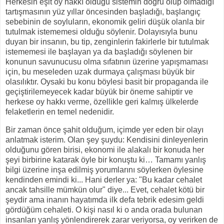
Herkesin eşit oy hakkı olduğu sistemin doğru olup olmadığı
tartışmasının yüz yıllar öncesinden başladığı, başlangıç
sebebinin de soyluların, ekonomik geliri düşük olanla bir
tutulmak istememesi olduğu söylenir. Dolayısıyla bunu
duyan bir insanın, bu tip, zenginlerin fakirlerle bir tutulmak
istememesi ile başlayan ya da başladığı söylenen bir
konunun savunucusu olma sıfatının üzerine yapışmaması
için, bu meseleden uzak durmaya çalışması büyük bir
olasılıktır. Oysaki bu konu böylesi basit bir propaganda ile
geçiştirilemeyecek kadar büyük bir öneme sahiptir ve
herkese oy hakkı verme, özellikle geri kalmış ülkelerde
felaketlerin en temel nedenidir.
Bir zaman önce şahit olduğum, içimde yer eden bir olayı
anlatmak isterim. Olan şey şuydu: Kendisini dinleyenlerin
olduğunu gören birisi, ekonomi ile alakalı bir konuda her
şeyi birbirine katarak öyle bir konuştu ki… Tamamı yanlış
bilgi üzerine inşa edilmiş yorumlarını söylerken öylesine
kendinden emindi ki... Hani derler ya: "Bu kadar cehalet
ancak tahsille mümkün olur" diye... Evet, cehalet kötü bir
şeydir ama inanın hayatımda ilk defa tebrik edesim geldi
gördüğüm cehaleti. O kişi nasıl ki o anda orada bulunan
insanları yanlış yönlendirerek zarar veriyorsa, oy verirken de