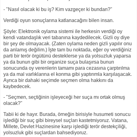
- "Nasıl olacak ki bu iş? Kim vazgeçer ki bundan?"
Verdiği oyun sonuçlarına katlanacağını bilen insan.
Şöyle: Elektronik oylama sistemi ile herkesin verdiği oy
kendi vatandaşlık veri tabanına kaydedilecek. Gizli oy diye
bir şey de olmayacak. (Zaten oylama neden gizli yapılır onu
da anlamış değilim.) İşte tam bu noktada, eğer oy verdiğiniz
parti bir terör örgütünü desteklerse ya da yolsuzluk yaparsa
ya da bunun gibi bir organize suça bulaşırsa bunun
sonucunda oy verenlerin tamamı para cezasına çarptırılma
ya da mal varlıklarına el konma gibi yaptırımla karşılaşacak.
Ayrıca bir dahaki seçimde seçmen olma hakkını da
kaybedecek.
- "Seçmen, seçtiğinin işleyeceği her suça mı ortak olmuş
olacak?"
Tabii ki de hayır. Burada, örneğin birisiyle husumeti sonucu
işlediği bir suç gibi bireysel suçları kastetmiyoruz. Vatana,
Millete, Devlet Hazinesine karşı işlediği terör destekçiliği,
yolsuzluk gibi suçlardan bahsediyoruz.