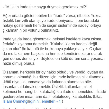
- "Milletin iradesine saygı duymak gerekmez mi?"
Eğer ortada gösterilebilen bir “irade” varsa, elbette. Yoksa,
üstelik tam zıttı olan şeye irade deniyorsa, hem buradaki
hatayı göstermeli hem de seçim sisteminde iradeyi ortaya
çıkarmanın bir yolunu bulmalıyız.
İrade ya da irade göstermek, nefsani isteklere karşı çıkma,
fedakârlık yapma demektir. "Kalabalıkların iradesi değil
çıkarı olur" ön kabulü ile bu konuya yaklaşmalıyız. O çıkar
da mutlaka hem başkasına hem de kendisine zarar olarak
geri döner, demeliyiz. Böylece en kötü durum senaryosuna
hazır olmuş oluruz.
O zaman, herkesin bir oy hakkı olduğu ve verdiği oydan da
sorumlu olmadığı bu düzen için irade kelimesini kullanmak,
-kötü niyetli olunmasa ya da farkında olunmasa bile-
insanları aldatmak demektir. Üstelik kullanılan millet
kelimesi herhangi bir kalabalığı da ifade etmemektedir. İrade
gösterebilen insanların dâhil olabileceği kalabalıktır. (Bkz:
İslam Ümmetçiliğinin Temelleri - 4
)