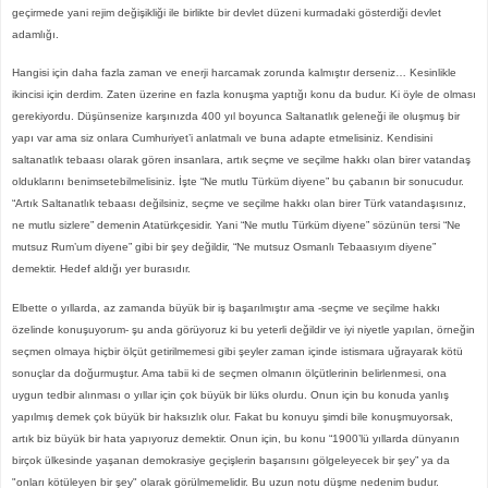
geçirmede yani rejim değişikliği ile birlikte bir devlet düzeni kurmadaki gösterdiği devlet
adamlığı.
Hangisi için daha fazla zaman ve enerji harcamak zorunda kalmıştır derseniz… Kesinlikle
ikincisi için derdim. Zaten üzerine en fazla konuşma yaptığı konu da budur. Ki öyle de olması
gerekiyordu. Düşünsenize karşınızda 400 yıl boyunca Saltanatlık geleneği ile oluşmuş bir
yapı var ama siz onlara Cumhuriyet’i anlatmalı ve buna adapte etmelisiniz. Kendisini
saltanatlık tebaası olarak gören insanlara, artık seçme ve seçilme hakkı olan birer vatandaş
olduklarını benimsetebilmelisiniz. İşte “Ne mutlu Türküm diyene” bu çabanın bir sonucudur.
“Artık Saltanatlık tebaası değilsiniz, seçme ve seçilme hakkı olan birer Türk vatandaşısınız,
ne mutlu sizlere” demenin Atatürkçesidir. Yani “Ne mutlu Türküm diyene” sözünün tersi “Ne
mutsuz Rum’um diyene” gibi bir şey değildir, “Ne mutsuz Osmanlı Tebaasıyım diyene”
demektir. Hedef aldığı yer burasıdır.
Elbette o yıllarda, az zamanda büyük bir iş başarılmıştır ama -seçme ve seçilme hakkı
özelinde konuşuyorum- şu anda görüyoruz ki bu yeterli değildir ve iyi niyetle yapılan, örneğin
seçmen olmaya hiçbir ölçüt getirilmemesi gibi şeyler zaman içinde istismara uğrayarak kötü
sonuçlar da doğurmuştur. Ama tabii ki de seçmen olmanın ölçütlerinin belirlenmesi, ona
uygun tedbir alınması o yıllar için çok büyük bir lüks olurdu. Onun için bu konuda yanlış
yapılmış demek çok büyük bir haksızlık olur. Fakat bu konuyu şimdi bile konuşmuyorsak,
artık biz büyük bir hata yapıyoruz demektir. Onun için, bu konu “1900’lü yıllarda dünyanın
birçok ülkesinde yaşanan demokrasiye geçişlerin başarısını gölgeleyecek bir şey” ya da
"onları kötüleyen bir şey" olarak görülmemelidir. Bu uzun notu düşme nedenim budur.