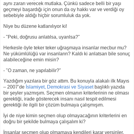
aynı zararı verecek mutlaka. Çünkü sadece belli bir yaşı
geçmeyi başardığı için onun da oy hakkı var ve verdiği oy
sebebiyle aldığı hiçbir sorumluluk da yok.
Niye bu düzene katlanılıyor ki!
- "Peki, doğrusu anlatılsa, uyarılsa?"
Herkesle öyle teker teker uğraşmaya insanlar mecbur mu?
Ne yükümlülüğü var insanların? Kaldı ki anlatsan bile sonuç
alabileceğine emin misin?
- "O zaman, ne yapılabilir?"
Yazdığım yazılara bir göz attım. Bu konuyla alakalı ilk Mayıs
– 2007’de
İslamiyet, Demokrasi ve Siyaset
başlıklı yazıda
bir şeyler yazmışım. Seçmen olmanın kriterlerinin ne olması
gerektiği, irade gösterecek insanı nasıl tespit edilmesi
gerektiği ile ilgili bir çözüm bulmaya çalışmışım.
İyi de niye kimin seçmen olup olmayacağının kriterlerini en
doğru bir şekilde bulmaya çalışalım ki?
İnsanlar seçmen olup olmamaya kendileri karar versinler.