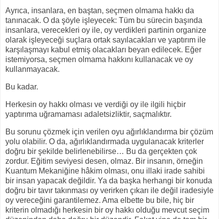
Ayrıca, insanlara, en baştan, seçmen olmama hakkı da
tanınacak. O da şöyle işleyecek: Tüm bu sürecin başında
insanlara, verecekleri oy ile, oy verdikleri partinin organize
olarak işleyeceği suçlara ortak sayılacakları ve yaptırım ile
karşılaşmayı kabul etmiş olacakları beyan edilecek. Eğer
istemiyorsa, seçmen olmama hakkını kullanacak ve oy
kullanmayacak.
Bu kadar.
Herkesin oy hakkı olması ve verdiği oy ile ilgili hiçbir
yaptırıma uğramaması adaletsizliktir, saçmalıktır.
Bu sorunu çözmek için verilen oyu ağırlıklandırma bir çözüm
yolu olabilir. O da, ağırlıklandırmada uygulanacak kriterler
doğru bir şekilde belirlenebilirse… Bu da gerçekten çok
zordur. Eğitim seviyesi desen, olmaz. Bir insanın, örneğin
Kuantum Mekaniğine hâkim olması, onu illaki irade sahibi
bir insan yapacak değildir. Ya da başka herhangi bir konuda
doğru bir tavır takınması oy verirken çıkarı ile değil iradesiyle
oy vereceğini garantilemez. Ama elbette bu bile, hiç bir
kriterin olmadığı herkesin bir oy hakkı olduğu mevcut seçim