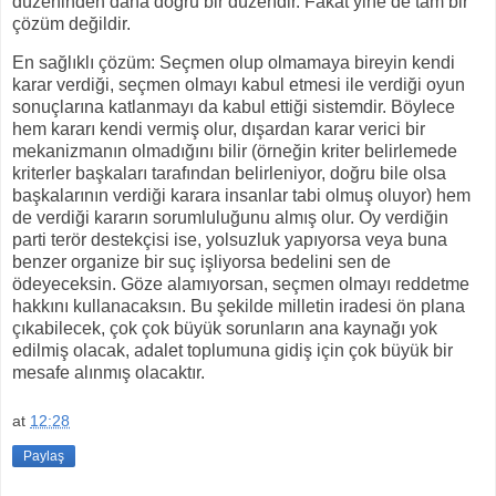
düzeninden daha doğru bir düzendir. Fakat yine de tam bir
çözüm değildir.
En sağlıklı çözüm: Seçmen olup olmamaya bireyin kendi
karar verdiği, seçmen olmayı kabul etmesi ile verdiği oyun
sonuçlarına katlanmayı da kabul ettiği sistemdir. Böylece
hem kararı kendi vermiş olur, dışardan karar verici bir
mekanizmanın olmadığını bilir (örneğin kriter belirlemede
kriterler başkaları tarafından belirleniyor, doğru bile olsa
başkalarının verdiği karara insanlar tabi olmuş oluyor) hem
de verdiği kararın sorumluluğunu almış olur. Oy verdiğin
parti terör destekçisi ise, yolsuzluk yapıyorsa veya buna
benzer organize bir suç işliyorsa bedelini sen de
ödeyeceksin. Göze alamıyorsan, seçmen olmayı reddetme
hakkını kullanacaksın. Bu şekilde milletin iradesi ön plana
çıkabilecek, çok çok büyük sorunların ana kaynağı yok
edilmiş olacak, adalet toplumuna gidiş için çok büyük bir
mesafe alınmış olacaktır.
at
12:28
Paylaş