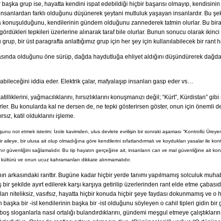
 başka grup ise, hayatta kendini ispat edebildiği hiçbir başarısı olmayıp, kendisini
insanlardan farklı olduğunu düşünerek şeytani mutluluk yaşayan insanlardır. Bu şek
 konuşulduğunu, kendilerinin gündem olduğunu zannederek tatmin olurlar. Bu biraz d
gördükleri tepkileri üzerlerine alınarak taraf bile olurlar. Bunun sonucu olarak ikinci
rup, bir üst paragrafta anlattığımız grup için her şey için kullanılabilecek bir rant
asında olduğunu öne sürüp, dağda haydutluğa ehliyet aldığını düşündürerek dağda
apabileceğini iddia eder. Elektrik çalar, mafyalaşıp insanları gasp eder vs…
 katilliklerini, yağmacılıklarını, hırsızlıklarını konuşmanızı değil; “Kürt”, Kürdistan” g
ler. Bu konularda kal ne dersen de, ne tepki gösterirsen göster, onun için önemli deği
sız, katil olduklarını işleme.
nu not etmek isterim: İzole kavimden, ulus devlete evrilişin bir sonraki aşaması “Kontrollü Üreye
ir aileye, bir ulusa ait olup olmadığına göre kendilerini sıfatlandırmalı ve koydukları yasalar ile k
r güvenliğini sağlamalıdır. Bu tip hayatın gerçeğine ait, insanların can ve mal güvenliğine ait ko
kültürü ve onun ucuz kahramanları dikkate alınmamalıdır.
nın arkasındaki ranttır. Bugüne kadar hiçbir yerde tanımı yapılmamış solculuk muhabb
ş bir şekilde ayırt edilerek karşı karşıya getirilip üzerlerinden rant elde etme çabasıdı
ılan niteliksiz, vasıfsız, hayatta hiçbir konuda hiçbir şeye faydası dokunmamış ve o h
 başka bir -ist kendilerinin başka bir -ist olduğunu söyleyen o cahil tipleri gidin b
oş sloganlarla nasıl ortalığı bulandırdıklarını, gündemi meşgul etmeye çalıştıklarını.