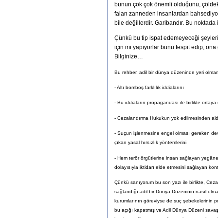
bunun çok çok önemli olduğunu, çöldeki 
falan zanneden insanlardan bahsediyoru
bile değillerdir. Garibandır. Bu noktada i
Çünkü bu tip ispat edemeyeceği şeyleri 
için mi yapıyorlar bunu tespit edip, ona
Bilginize…
Bu rehber, adil bir dünya düzeninde yeri olm
- Altı bomboş farklılık iddialarını
- Bu iddiaların propagandası ile birlikte ortaya
- Cezalandırma Hukukun yok edilmesinden aldıkla
- Suçun işlenmesine engel olması gereken dev
çıkan yasal hırsızlık yöntemlerini
- Hem terör örgütlerine insan sağlayan yegâne
dolayısıyla iktidarı elde etmesini sağlayan ko
Çünkü sanıyorum bu son yazı ile birlikte, Ce
sağlandığı adil bir Dünya Düzeninin nasıl olma
kurumlarının göreviyse de suç şebekelerinin p
bu açığı kapatmış ve Adil Dünya Düzeni savaşçıl