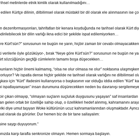
arihsel metinlerde etnik kimlik olarak kullanılmadığını…
dilen Kürtçe dilinin, dilbilimsel olarak müstakil bir dil olarak ele alınmasının ise ç
lan dezenformasyonları, tahrifatları bir kenara koyduğunda ne tarihsel olarak Kürt diy
dirilebilecek bir dilin varlığı ikna edici bir şekilde ispat edilemiyorken…
 göre Kürt’sün?” sorusunun ne bugün ne yarın, hiçbir zaman bir cevabı olmayacakk
i verilerle öyle gözüküyor-, bırak “Neye göre Kürt’sün?” sorusunun ne bugün ne yar
ürt sözcüğünün geçtiği cümlelerin tamamı boşa düşecekken…
ların hiçbir önemi kalmamış, “olsa ne olur olmasa ne olur” noktasına ulaşmışken, 
rluyor? Ve ispatla dense hiçbir şekilde ne tarihsel olarak varlığını ne dilbilimsel ola
aşkası için “Kürt” ifadesini kullanıyorsa o başkasının var olduğu iddia edilen “Kürt
ini ispatlayamayan” insan durumuna düşürecekken neden bu davranışı sergilemeye
 bir çıkarı olmayıp, “olmayan suçların suçluluk duygusunu yaşayan” saf insanlardan
elen ortak bir özelliğe sahip olup, o özellikleri hedef alınmış, kahramanını araya
belki diye umut taşıyan Woke kültürünün ucuz kahramanlarından oluşmaktadır. Ayr
sat olarak da görürler. Dur hemen biz de bir tane sallayalım:
esine saygı duyuyorum.”
tığınızda karşı tarafla senkronize olmayın. Hemen sormaya başlayın.