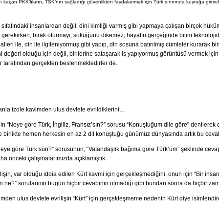
 kaçan PKK’lıların, TSK’nın sağladığı güvenlikten faydalanmak için Türk sınırında kuyruğa girmele
” sıfatındaki insanlardan değil, dini kimliği varmış gibi yapmaya çalışan birçok hük
arı gerekirken, bırak oturmayı; söküğünü dikemez, hayatın gerçeğinde bilim teknoloji
lleri ile, din ile ilgileniyormuş gibi yapıp, din sosuna batırılmış cümleler kurarak bir
i değeri olduğu için değil, birilerine sataşarak iş yapıyormuş görüntüsü vermek için 
r tarafından gerçekten beslenmektedirler de.
amanla izole kavimden ulus devlete evrildiklerini…
n “Neye göre Türk, İngiliz, Fransız’sın?” sorusu “Konuştuğum dile göre” denilerek ce
ı ile birlikte hemen herkesin en az 2 dil konuştuğu günümüz dünyasında artık bu cev
eye göre Türk’sün?” sorusunun, “Vatandaşlık bağıma göre Türk’üm” şeklinde cevap
daha önceki çalışmalarımızda açıklamıştık.
şin, var olduğu iddia edilen Kürt kavmi için gerçekleşmediğini, onun için “Bir insan
n ne?” sorularının bugün hiçbir cevabının olmadığı gibi bundan sonra da hiçbir z
vimden ulus devlete evrilişin “Kürt” için gerçekleşmeme nedenin Kürt diye isimlendire