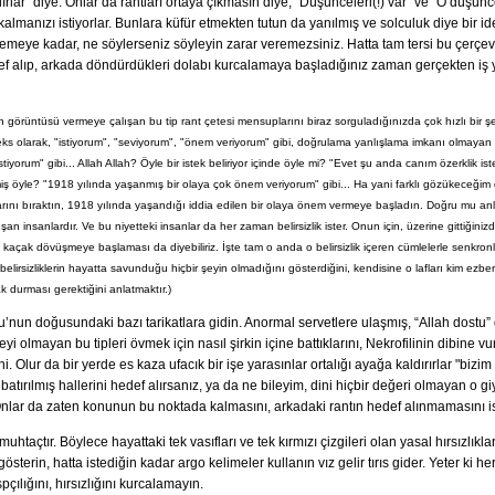
dırlar" diye. Onlar da rantları ortaya çıkmasın diye, “Düşünceleri(!) var” ve “O düşünce
kalmanızı istiyorlar. Bunlara küfür etmekten tutun da yanılmış ve solculuk diye bir i
 demeye kadar, ne söylerseniz söyleyin zarar veremezsiniz. Hatta tam tersi bu çerçe
def alıp, arkada döndürdükleri dolabı kurcalamaya başladığınız zaman gerçekten iş 
 görüntüsü vermeye çalışan bu tip rant çetesi mensuplarını biraz sorguladığınızda çok hızlı bir şek
fleks olarak, "istiyorum", "seviyorum", "önem veriyorum" gibi, doğrulama yanlışlama imkanı olmayan 
stiyorum" gibi... Allah Allah? Öyle bir istek beliriyor içinde öyle mi? "Evet şu anda canım özerklik is
iş öyle? "1918 yılında yaşanmış bir olaya çok önem veriyorum" gibi... Ha yani farklı gözükeceğim 
arını bıraktın, 1918 yılında yaşandığı iddia edilen bir olaya önem vermeye başladın. Doğru mu an
an insanlardır. Ve bu niyetteki insanlar da her zaman belirsizlik ister. Onun için, üzerine gittiği
, kaçak dövüşmeye başlaması da diyebiliriz. İşte tam o anda o belirsizlik içeren cümlelerle senkron
rsizliklerin hayatta savunduğu hiçbir şeyin olmadığını gösterdiğini, kendisine o lafları kim ezberlet
k durması gerektiğini anlatmaktır.)
u’nun doğusundaki bazı tarikatlara gidin. Anormal servetlere ulaşmış, “Allah dostu”
i olmayan bu tipleri övmek için nasıl şirkin içine battıklarını, Nekrofilinin dibine v
i. Olur da bir yerde es kaza ufacık bir işe yarasınlar ortalığı ayağa kaldırırlar "bizi
tırılmış hallerini hedef alırsanız, ya da ne bileyim, dini hiçbir değeri olmayan o giyd
 Onlar da zaten konunun bu noktada kalmasını, arkadaki rantın hedef alınmamasını ist
 muhtaçtır. Böylece hayattaki tek vasıfları ve tek kırmızı çizgileri olan yasal hırsızlıkl
 gösterin, hatta istediğin kadar argo kelimeler kullanın vız gelir tırıs gider. Yeter ki
ılığını, hırsızlığını kurcalamayın.