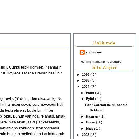
Hakkımda
encodeum
Profilimin tamamını görüntüle
Site Arşivi
asıdır. Çünkü tepki görmek, insanların
urur. Böylece sadece sıradan basit bir
►
2026
( 3 )
►
2025
( 3 )
▼
2024
( 7 )
►
Ekim
( 3 )
 görevlisi(!)” de ne demekse artık). Ne
▼
Eylül
( 1 )
larına hiçbir cevap veremeyeceği hali
Rant Çeteleri ile Mücadele
a tepki alması, böyle birinin bu
Rehberi
gibi oldu. Bunun yanında, “Namus, ahlak
►
Haziran
( 1 )
şlere imza atmış, savaşlar kazanmış,
►
Nisan
( 1 )
insanları ana konudan uzaklaştırmayı
►
Mart
( 1 )
lkenin bütün nimetlerinden faydalanarak
►
2023
( 8 )