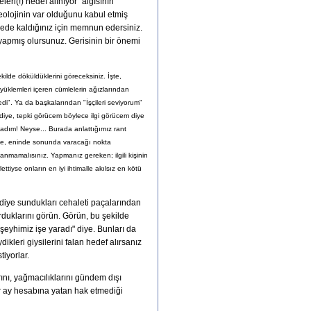
leri(!) hedef alınıyor” algısının
deolojinin var olduğunu kabul etmiş
vede kaldığınız için memnun edersiniz.
yapmış olursunuz. Gerisinin bir önemi
ilde döküldüklerini göreceksiniz. İşte,
yüklemleri içeren cümlelerin ağızlarından
tedi". Ya da başkalarından "İşçileri seviyorum"
diye, tepki görücem böylece ilgi görücem diye
ladım! Neyse... Burada anlattığımız rant
nizde, eninde sonunda varacağı nokta
lanmamalısınız. Yapmanız gereken; ilgili kişinin
tiyse onların en iyi ihtimalle akılsız en kötü
 diye sundukları cehaleti paçalarından
urduklarını görün. Görün, bu şekilde
m şeyhimiz işe yaradı" diye. Bunları da
ikleri giysilerini falan hedef alırsanız
iyorlar.
arını, yağmacılıklarını gündem dışı
 her ay hesabına yatan hak etmediği