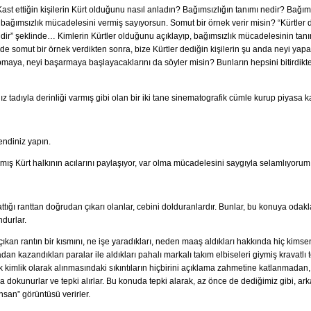
ast ettiğin kişilerin Kürt olduğunu nasıl anladın? Bağımsızlığın tanımı nedir? Bağıms
ğin bağımsızlık mücadelesini vermiş sayıyorsun. Somut bir örnek verir misin? “Kürtler 
idir” şeklinde… Kimlerin Kürtler olduğunu açıklayıp, bağımsızlık mücadelesinin tanım
 somut bir örnek verdikten sonra, bize Kürtler dediğin kişilerin şu anda neyi yapa
maya, neyi başarmaya başlayacaklarını da söyler misin? Bunların hepsini bitirdi
ız tadıyla derinliği varmış gibi olan bir iki tane sinematografik cümle kurup piyasa k
endiniz yapın.
mış Kürt halkının acılarını paylaşıyor, var olma mücadelesini saygıyla selamlıyorum
attığı ranttan doğrudan çıkarı olanlar, cebini dolduranlardır. Bunlar, bu konuya oda
durlar.
kan rantın bir kısmını, ne işe yaradıkları, neden maaş aldıkları hakkında hiç kimseni
n kazandıkları paralar ile aldıkları pahalı markalı takım elbiseleri giymiş kravatlı te
ik kimlik olarak alınmasındaki sıkıntıların hiçbirini açıklama zahmetine katlanmadan
ına dokunurlar ve tepki alırlar. Bu konuda tepki alarak, az önce de dediğimiz gibi, ar
nsan” görüntüsü verirler.