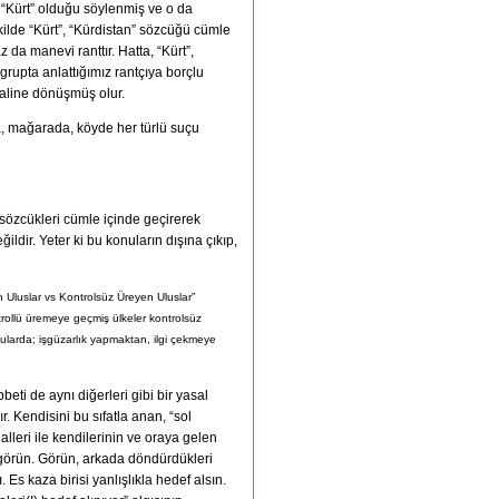
n “Kürt” olduğu söylenmiş ve o da
ilde “Kürt”, “Kürdistan” sözcüğü cümle
a manevi ranttır. Hatta, “Kürt”,
 grupta anlattığımız rantçıya borçlu
 haline dönüşmüş olur.
, mağarada, köyde her türlü suçu
ibi sözcükleri cümle içinde geçirerek
ldir. Yeter ki bu konuların dışına çıkıp,
n Uluslar vs Kontrolsüz Üreyen Uluslar”
ontrollü üremeye geçmiş ülkeler kontrolsüz
nularda; işgüzarlık yapmaktan, ilgi çekmeye
eti de aynı diğerleri gibi bir yasal
r. Kendisini bu sıfatla anan, “sol
alleri ile kendilerinin ve oraya gelen
ir görün. Görün, arkada döndürdükleri
 Es kaza birisi yanlışlıkla hedef alsın.