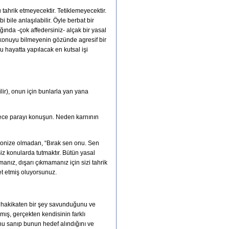
ahrik etmeyecektir. Tetiklemeyecektir.
bile anlaşılabilir. Öyle berbat bir
nda -çok affedersiniz- alçak bir yasal
e konuyu bilmeyenin gözünde agresif bir
 hayatta yapılacak en kutsal işi
lir), onun için bunlarla yan yana
adece parayı konuşun. Neden karnının
ronize olmadan, “Bırak sen onu. Sen
iz konularda tutmaktır. Bütün yasal
manız, dışarı çıkmamanız için sizi tahrik
et etmiş oluyorsunuz.
 ki hakikaten bir şey savunduğunu ve
ış, gerçekten kendisinin farklı
nu sanıp bunun hedef alındığını ve