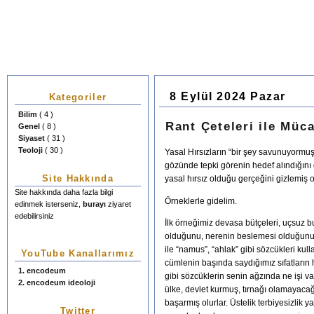
8 Eylül 2024 Pazar
Kategoriler
Bilim
( 4 )
Rant Çeteleri ile Müc
Genel
( 8 )
Siyaset
( 31 )
Teoloji
( 30 )
Yasal Hırsızların “bir şey savunuyormuş
gözünde tepki görenin hedef alındığını d
Site Hakkında
yasal hırsız olduğu gerçeğini gizlemiş o
Site hakkında daha fazla bilgi
Örneklerle gidelim.
edinmek isterseniz,
burayı
ziyaret
edebilirsiniz
İlk örneğimiz devasa bütçeleri, uçsuz bu
olduğunu, nerenin beslemesi olduğunu 
ile “namus”, “ahlak” gibi sözcükleri ku
YouTube Kanallarımız
cümlenin başında saydığımız sıfatların
1. encodeum
gibi sözcüklerin senin ağzında ne işi v
2. encodeum ideoloji
ülke, devlet kurmuş, tırnağı olamayacağ
başarmış olurlar. Üstelik terbiyesizlik 
Twitter