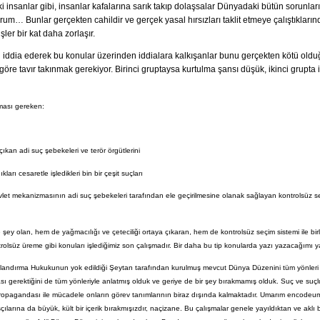
insanlar gibi, insanlar kafalarına sarık takıp dolaşsalar Dünyadaki bütün sorunları
m… Bunlar gerçekten cahildir ve gerçek yasal hırsızları taklit etmeye çalıştıkları
şler bir kat daha zorlaşır.
iddia ederek bu konular üzerinden iddialara kalkışanlar bunu gerçekten kötü olduğu
 göre tavır takınmak gerekiyor. Birinci gruptaysa kurtulma şansı düşük, ikinci grupta
aması gereken:
 çıkan adi suç şebekeleri ve terör örgütlerini
rı cesaretle işledikleri bin bir çeşit suçları
let mekanizmasının adi suç şebekeleri tarafından ele geçirilmesine olanak sağlayan kontrolsüz 
 şey olan, hem de yağmacılığı ve çeteciliği ortaya çıkaran, hem de kontrolsüz seçim sistemi ile b
ntrolsüz üreme gibi konuları işlediğimiz son çalışmadır. Bir daha bu tip konularda yazı yazacağım
zalandırma Hukukunun yok edildiği Şeytan tarafından kurulmuş mevcut Dünya Düzenini tüm yönleri 
sı gerektiğini de tüm yönleriyle anlatmış olduk ve geriye de bir şey bırakmamış olduk. Suç ve suçl
ropagandası ile mücadele onların görev tanımlarının biraz dışında kalmaktadır. Umarım encodeum ç
arına da büyük, kült bir içerik bırakmışızdır, naçizane. Bu çalışmalar genele yayıldıktan ve aklı b