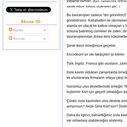
yaparlar bunları.
(Aynı, zamanında, IŞİD’ten
asimile oldum” türküsü söylemeleri gibi…)
Bu davranışları sadece “din görevlisi(!)
görebilirsiniz. Kabahatleri ile oturmal
Abone Ol:
alanda en ufacık bir katkısı olmayan o ha
Kayıtlar
sosuna batırılmış cümleler de zaten, din
davranışlarından dolayı kimi hükümetle
Yorumlar
Şimdi ikinci örneğimize geçelim.
Encodeum’un sıkı takipçileri iyi bilirler.
Türk, İngiliz, Fransız gibi ulusların, z
İzole kavim oldukları zamanlarda örneği
ve uluslararası firmaların ortaya çıkış
Günümüz ulus devletlerinde örneğin “N
hiçbirinin Kürt için geçerli olmadığını 
Çünkü izole kavimden ulus devlete evrili
anlıyorsun? Neye Göre Kürt’sün? Delili
Daha da ilginci, bahsettiğimiz izole ka
var olmaması olabileceğini söylemiş…