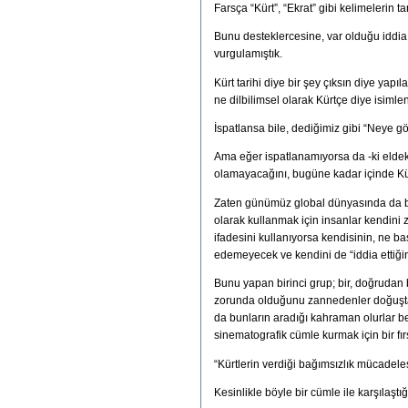
Farsça “Kürt”, “Ekrat” gibi kelimelerin t
Bunu desteklercesine, var olduğu iddia e
vurgulamıştık.
Kürt tarihi diye bir şey çıksın diye yapı
ne dilbilimsel olarak Kürtçe diye isimlen
İspatlansa bile, dediğimiz gibi “Neye
Ama eğer ispatlanamıyorsa da -ki eldek
olamayacağını, bugüne kadar içinde K
Zaten günümüz global dünyasında da bun
olarak kullanmak için insanlar kendini zo
ifadesini kullanıyorsa kendisinin, ne b
edemeyecek ve kendini de “iddia ettiğ
Bunu yapan birinci grup; bir, doğrudan
zorunda olduğunu zannedenler doğuştan g
da bunların aradığı kahraman olurlar 
sinematografik cümle kurmak için bir fır
“Kürtlerin verdiği bağımsızlık mücadel
Kesinlikle böyle bir cümle ile karşılaş