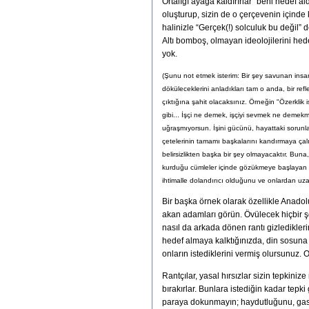
Ortalığı ayağa kaldırırlar "beni hedef al
oluşturup, sizin de o çerçevenin içinde 
halinizle “Gerçek(!) solculuk bu değil”
Altı bomboş, olmayan ideolojilerini he
yok.
(Şunu not etmek isterim: Bir şey savunan insan
döküleceklerini anladıkları tam o anda, bir re
çıktığına şahit olacaksınız. Örneğin "Özerklik i
gibi... İşçi ne demek, işçiyi sevmek ne demekm
uğraşmıyorsun. İşini gücünü, hayattaki sorunl
çetelerinin tamamı başkalarını kandırmaya çalış
belirsizlikten başka bir şey olmayacaktır. Buna
kurduğu cümleler içinde gözükmeye başlayan beli
ihtimalle dolandırıcı olduğunu ve onlardan uza
Bir başka örnek olarak özellikle Anadol
akan adamları görün. Övülecek hiçbir şey
nasıl da arkada dönen rantı gizlediklerin
hedef almaya kalktığınızda, din sosuna ba
onların istediklerini vermiş olursunuz.
Rantçılar, yasal hırsızlar sizin tepkinize
bırakırlar. Bunlara istediğin kadar tepki
paraya dokunmayın; haydutluğunu, gaspç