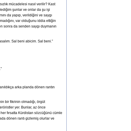
ızlık mücadelesi nasıl verilir? Kast
dediğim şunlar ve onlar da şu işi
ını da yapıp, verildiğini ve saygı
madığını, var olduğunu iddia ettiğin
kten sonra da senden saygı duymanın
asalım. Sal beni abicim. Sal beni.”
.”
klanıldıkça arka planda dönen rantın
n bir fikrinin olmadığı, örgüt
röristler yer. Bunlar, az önce
, her fırsatta Kürdistan sözcüğünü cümle
kada dönen rantı gizlemiş olurlar ve