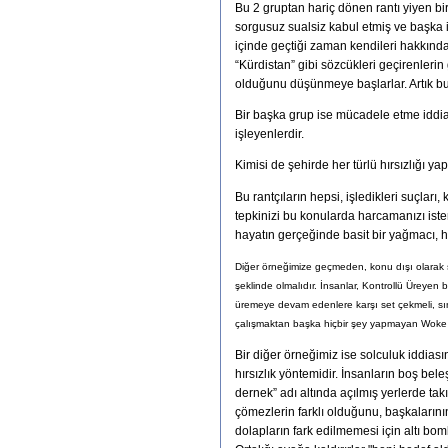
Bu 2 gruptan hariç dönen rantı yiyen bir
sorgusuz sualsiz kabul etmiş ve başka 
içinde geçtiği zaman kendileri hakkında
“Kürdistan” gibi sözcükleri geçirenlerin 
olduğunu düşünmeye başlarlar. Artık bu g
Bir başka grup ise mücadele etme iddi
işleyenlerdir.
Kimisi de şehirde her türlü hırsızlığı y
Bu rantçıların hepsi, işledikleri suçları,
tepkinizi bu konularda harcamanızı ister
hayatın gerçeğinde basit bir yağmacı, hır
Diğer örneğimize geçmeden, konu dışı olarak şu
şeklinde olmalıdır. İnsanlar, Kontrollü Üreyen b
üremeye devam edenlere karşı set çekmeli, sını
çalışmaktan başka hiçbir şey yapmayan Woke 
Bir diğer örneğimiz ise solculuk iddiası
hırsızlık yöntemidir. İnsanların boş bele
dernek” adı altında açılmış yerlerde tak
çömezlerin farklı olduğunu, başkalarının
dolapların fark edilmemesi için altı bomb