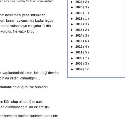
ri ama her fırsatta “ezildim, sömürüldüm,
►
2022
( 2 )
►
2020
( 3 )
►
2019
( 1 )
ümet beslemesi yasal hırsızdan
►
2018
( 1 )
den, tarım hayvancılığa kadar hiçbir
►
2017
( 3 )
ilerine sataşmaya çalışırlar. O din
►
2015
( 2 )
kurulur. Ne yazık ki bu
►
2014
( 3 )
►
2013
( 6 )
►
2012
( 4 )
►
2011
( 5 )
►
2009
( 7 )
►
2008
( 3 )
►
2007
( 12 )
vaplandırılabilirken, teknoloji devrimi
abın da yeterli olmadığını…
lanabilir olduğunu ve bunların
ın Kürt olup olmadığını nasıl
aman olamayacağını da eklemiştik.
bilecek bir kavmin tarihsel olarak hiç