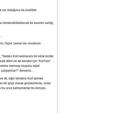
ok zor olduğunu da özellikle
e isimlendirilebilecek bir kavmin varlığı,
en…
ın, hiçbir zaman bir cevabının
“Neden Kürt kelimesini bir etnik kimlik
rak dilini ne de kendisi için “Kürt’üm”
” kavmine mensup oluşunu ispat
 çalışıyorlar?” derseniz…
 ve iki, eğer kendine Kürt demek
n bir grup olarak gözükürlerse, onlar
ıca bu ucuz kahramanlar bu konuyu