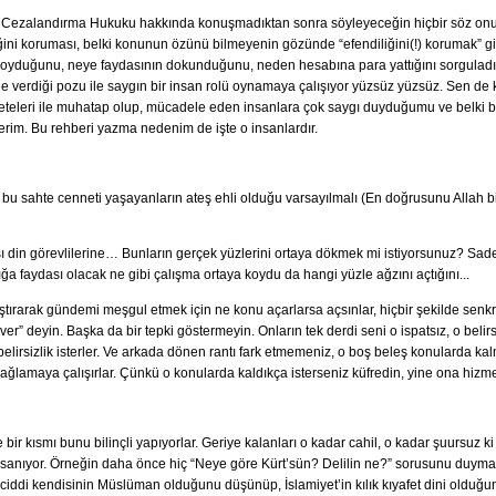
, Cezalandırma Hukuku hakkında konuşmadıktan sonra söyleyeceğin hiçbir söz onu t
ğini koruması, belki konunun özünü bilmeyenin gözünde “efendiliğini(!) korumak” gibi 
oyduğunu, neye faydasının dokunduğunu, neden hesabına para yattığını sorguladığı
nde verdiği pozu ile saygın bir insan rolü oynamaya çalışıyor yüzsüz yüzsüz. Sen d
çeteleri ile muhatap olup, mücadele eden insanlara çok saygı duyduğumu ve belki bu
rim. Bu rehberi yazma nedenim de işte o insanlardır.
a bu sahte cenneti yaşayanların ateş ehli olduğu varsayılmalı (En doğrusunu Allah bi
ası din görevlilerine… Bunların gerçek yüzlerini ortaya dökmek mi istiyorsunuz? S
ığa faydası olacak ne gibi çalışma ortaya koydu da hangi yüzle ağzını açtığını...
ırarak gündemi meşgul etmek için ne konu açarlarsa açsınlar, hiçbir şekilde senk
” deyin. Başka da bir tepki göstermeyin. Onların tek derdi seni o ispatsız, o belirs
r belirsizlik isterler. Ve arkada dönen rantı fark etmemeniz, o boş beleş konularda kal
ğlamaya çalışırlar. Çünkü o konularda kaldıkça isterseniz küfredin, yine ona hizm
 bir kısmı bunu bilinçli yapıyorlar. Geriye kalanları o kadar cahil, o kadar şuursuz
 sanıyor. Örneğin daha önce hiç “Neye göre Kürt’sün? Delilin ne?” sorusunu duymam
iddi kendisinin Müslüman olduğunu düşünüp, İslamiyet’in kılık kıyafet dini olduğu