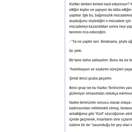
Kürtler derken kimleri kast ediyorsun? K
ettiğin kişiler ne yapıyor da iddia etti
yaptılar. İşte bu, bağımsızlık mücadeles
duyduğunu söylediğin o mücadele için de
mücadeleyi kazandıktan sonra neyi yap
tanımını rica edeceğim.
- “Ya ne yaptın sen. Bıraksana, şöyle ağ
İyi, peki.
Bir tane daha sallayalım. Bunu da siz k
“Asimilasyon ve soykırım süreçleri yaşa
Şimdi ikinci gruba geçelim.
İkinci grup ise bu Narko-Terörizmin yar
gizleniyor olmasından oldukça memnun
Narko-terörizmin sonucu olarak ortaya çı
kadrosundan milletvekili olmuş, bedavada
anlattığımız gibi “Kürt” sözcüğünün etn
içinde geçirerek, insanların sinir uçlar
üstüne bir de “savunduğu bir şey olan i