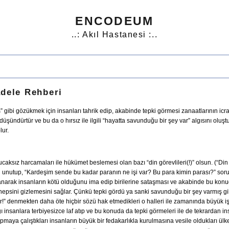
ENCODEUM
..: Akıl Hastanesi :..
adele Rehberi
” gibi gözükmek için insanları tahrik edip, akabinde tepki görmesi zanaatlarının icr
üşündürtür ve bu da o hırsız ile ilgili “hayatta savunduğu bir şey var” algısını oluşt
lur.
caksız harcamaları ile hükümet beslemesi olan bazı “din görevlileri(!)” olsun. (“Din
unutup, “Kardeşim sende bu kadar paranın ne işi var? Bu para kimin parası?” soru
llanarak insanların kötü olduğunu ima edip birilerine sataşması ve akabinde bu konud
 hepsini gizlemesini sağlar. Çünkü tepki gördü ya sanki savunduğu bir şey varmış 
ar!” denmekten daha öte hiçbir sözü hak etmedikleri o halleri ile zamanında büyük i
ı insanlara terbiyesizce laf atıp ve bu konuda da tepki görmeleri ile de tekrardan 
yapmaya çalıştıkları insanların büyük bir fedakarlıkla kurulmasına vesile oldukları ü