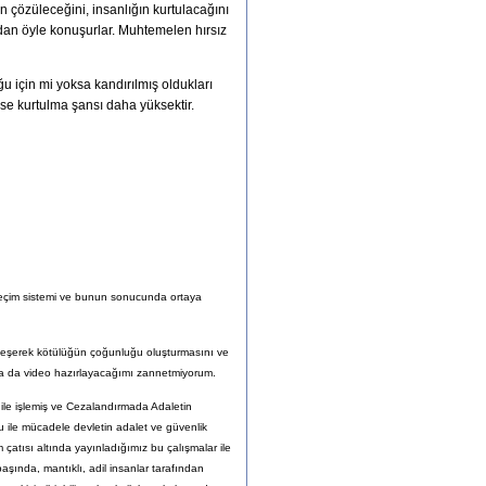
n çözüleceğini, insanlığın kurtulacağını
ndan öyle konuşurlar. Muhtemelen hırsız
 için mi yoksa kandırılmış oldukları
 ise kurtulma şansı daha yüksektir.
seçim sistemi ve bunun sonucunda ortaya
irleşerek kötülüğün çoğunluğu oluşturmasını ve
ı ya da video hazırlayacağımı zannetmiyorum.
ile işlemiş ve Cezalandırmada Adaletin
u ile mücadele devletin adalet ve güvenlik
atısı altında yayınladığımız bu çalışmalar ile
aşında, mantıklı, adil insanlar tarafından