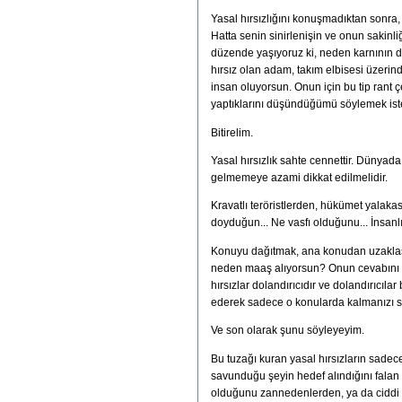
Yasal hırsızlığını konuşmadıktan sonra
Hatta senin sinirlenişin ve onun sakinli
düzende yaşıyoruz ki, neden karnının d
hırsız olan adam, takım elbisesi üzeri
insan oluyorsun. Onun için bu tip rant 
yaptıklarını düşündüğümü söylemek iste
Bitirelim.
Yasal hırsızlık sahte cennettir. Dünyad
gelmemeye azami dikkat edilmelidir.
Kravatlı teröristlerden, hükümet yalak
doyduğun... Ne vasfı olduğunu... İnsanl
Konuyu dağıtmak, ana konudan uzaklaşt
neden maaş alıyorsun? Onun cevabını ver
hırsızlar dolandırıcıdır ve dolandırıcıla
ederek sadece o konularda kalmanızı sa
Ve son olarak şunu söyleyeyim.
Bu tuzağı kuran yasal hırsızların sadece
savunduğu şeyin hedef alındığını falan
olduğunu zannedenlerden, ya da ciddi c